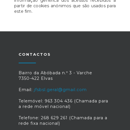
informação genérica dos acessos recebidos a
partir de cookies anónimos que são usados para
este fim.
CONTACTOS
Bairro da Abóbada n.º 3 - Varche
7350-422 Elvas
Email:
jfsbsl.geral@gmail.com
Telemóvel: 963 304 436 (Chamada para
a rede móvel nacional)
Telefone: 268 629 261 (Chamada para a
rede fixa nacional)