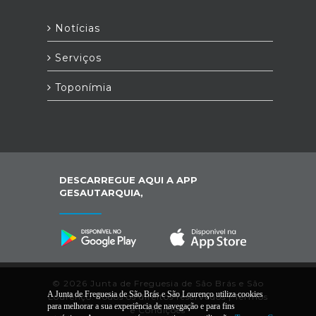
Notícias
Serviços
Toponímia
DESCARREGUE AQUI A APP
GESAUTARQUIA,
© 2026 Junta de Freguesia de São Brás e São
A Junta de Freguesia de São Brás e São Lourenço utiliza cookies
Lourenço. Todos os direitos reservados |
Termos
para melhorar a sua experiência de navegação e para fins
e Condições